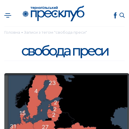
Головна
Записи з тегом "свобода преси"
●
свобода преси