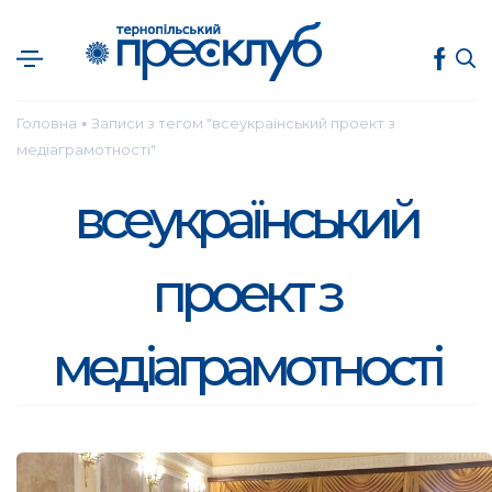
Головна
Записи з тегом "всеукраїнський проект з
●
медіаграмотності"
всеукраїнський
проект з
медіаграмотності