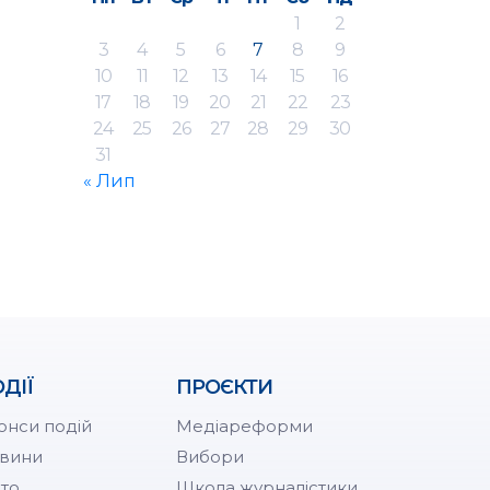
1
2
3
4
5
6
7
8
9
10
11
12
13
14
15
16
17
18
19
20
21
22
23
24
25
26
27
28
29
30
31
« Лип
ДІЇ
ПРОЄКТИ
онси подій
Медіареформи
вини
Вибори
то
Школа журналістики