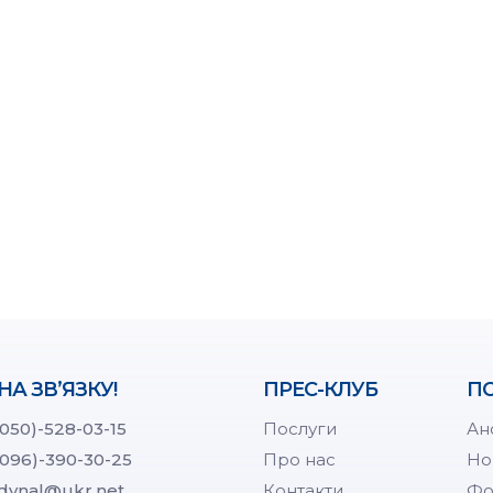
НА ЗВ’ЯЗКУ!
ПРЕС-КЛУБ
ПО
(050)-528-03-15
Послуги
Ан
(096)-390-30-25
Про нас
Но
dynal@ukr.net
Контакти
Фо