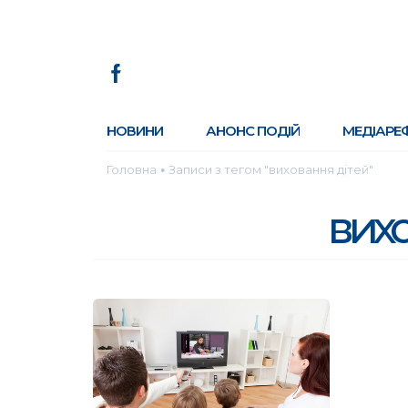
НОВИНИ
АНОНС ПОДІЙ
МЕДІАРЕ
Головна
Записи з тегом "виховання дітей"
●
вихо