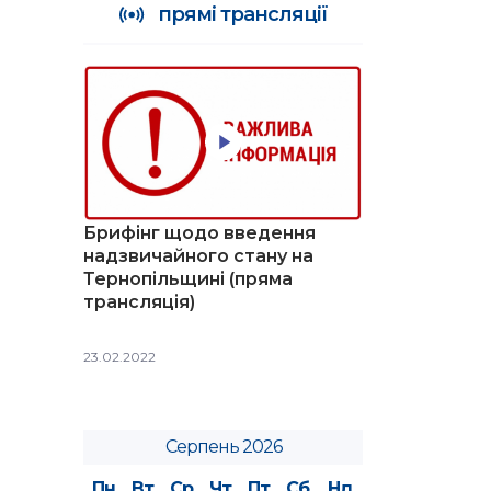
прямі трансляції
Брифінг щодо введення
надзвичайного стану на
Тернопільщині (пряма
трансляція)
23.02.2022
Серпень 2026
Пн
Вт
Ср
Чт
Пт
Сб
Нд