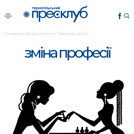
Головна
Записи з тегом "зміна професії"
●
зміна професії