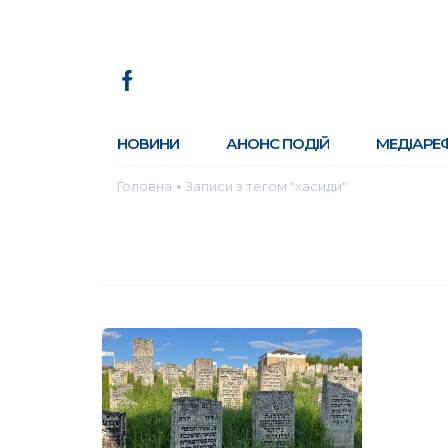
НОВИНИ
АНОНС ПОДІЙ
МЕДІАРЕ
Головна
Записи з тегом "хасиди"
●