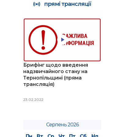
прямі трансляції
Брифінг щодо введення
надзвичайного стану на
Тернопільщині (пряма
трансляція)
23.02.2022
Серпень 2026
Пн
Вт
Ср
Чт
Пт
Сб
Нд