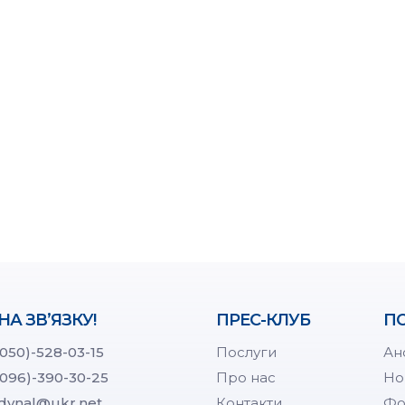
НА ЗВ’ЯЗКУ!
ПРЕС-КЛУБ
ПО
(050)-528-03-15
Послуги
Ан
(096)-390-30-25
Про нас
Но
dynal@ukr.net
Контакти
Фо