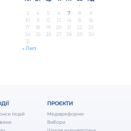
1
2
3
4
5
6
7
8
9
10
11
12
13
14
15
16
17
18
19
20
21
22
23
24
25
26
27
28
29
30
31
« Лип
ДІЇ
ПРОЄКТИ
онси подій
Медіареформи
вини
Вибори
то
Школа журналістики