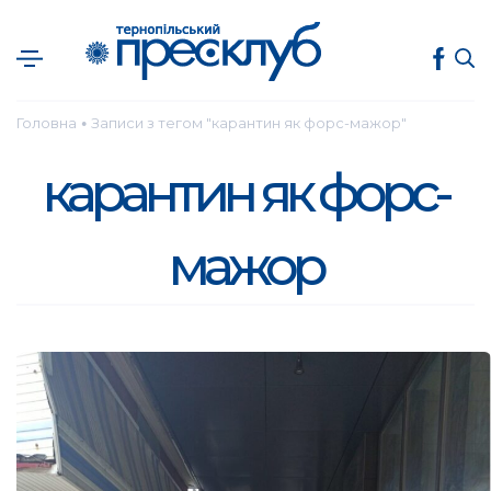
Головна
Записи з тегом "карантин як форс-мажор"
●
карантин як форс-
мажор