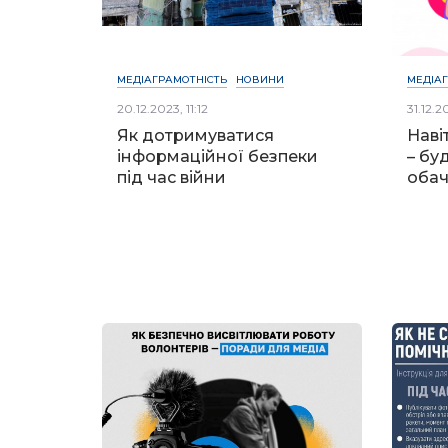
МЕДІАГРАМОТНІСТЬ
НОВИНИ
МЕДІА
20.12.2023, 11:12
31.12.20
Як дотримуватися
Наві
інформаційної безпеки
– бу
під час війни
обач