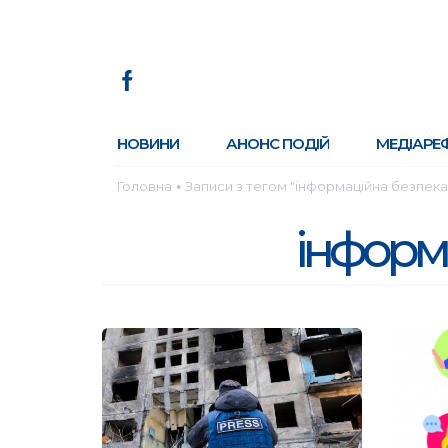
НОВИНИ
АНОНС ПОДІЙ
МЕДІАРЕ
Головна
Записи з тегом "інформаційна безпека
●
інформ