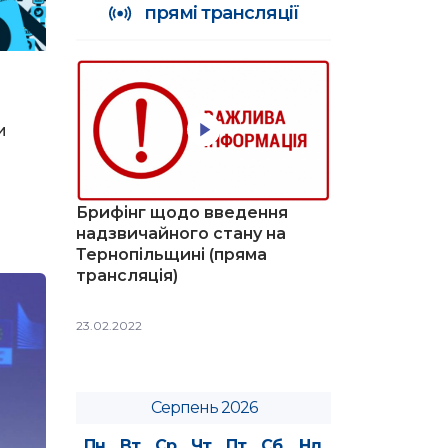
прямі трансляції
и
Брифінг щодо введення
надзвичайного стану на
Тернопільщині (пряма
трансляція)
23.02.2022
Серпень 2026
Пн
Вт
Ср
Чт
Пт
Сб
Нд