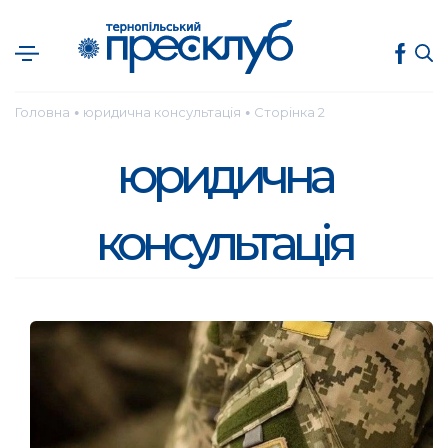
Головна
юридична консультація
Сторінка 2
●
●
юридична
консультація