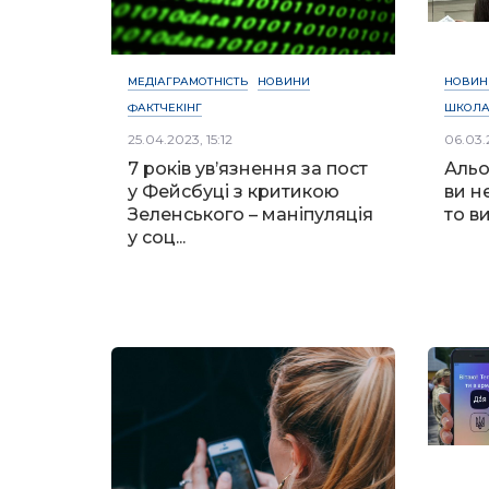
МЕДІАГРАМОТНІСТЬ
НОВИНИ
НОВИН
ФАКТЧЕКІНГ
ШКОЛА
25.04.2023, 15:12
06.03.
7 років ув’язнення за пост
Альо
у Фейсбуці з критикою
ви н
Зеленського – маніпуляція
то в
у соц...