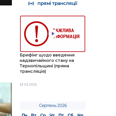
прямі трансляції
Брифінг щодо введення
надзвичайного стану на
Тернопільщині (пряма
трансляція)
23.02.2022
Серпень 2026
Пн
Вт
Ср
Чт
Пт
Сб
Нд