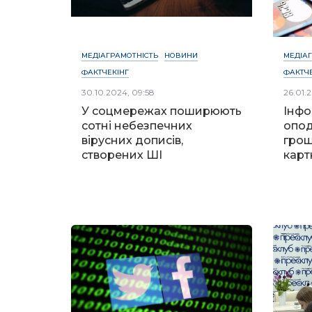
МЕДІАГРАМОТНІСТЬ
НОВИНИ
МЕДІА
ФАКТЧЕКІНГ
ФАКТЧЕ
30.10.2024, 09:58
26.01.2
У соцмережах поширюють
Інфо
сотні небезпечних
опод
вірусних дописів,
грош
створених ШІ
картк