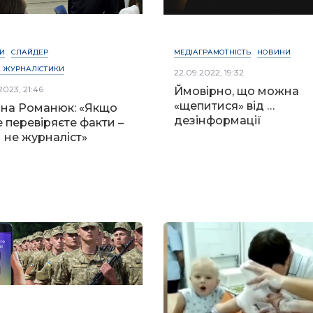
И
СЛАЙДЕР
МЕДІАГРАМОТНІСТЬ
НОВИНИ
 ЖУРНАЛІСТИКИ
22.09.2022, 19:32
2023, 21:46
Ймовірно, що можна
«щепитися» від …
на Романюк: «Якщо
дезінформації
е перевіряєте факти –
и не журналіст»