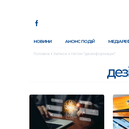
НОВИНИ
АНОНС ПОДІЙ
МЕДІАРЕ
Головна
Записи з тегом "дезінформація"
●
дез