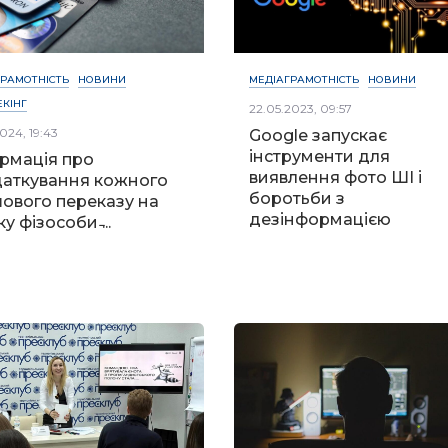
ГРАМОТНІСТЬ
НОВИНИ
МЕДІАГРАМОТНІСТЬ
НОВИНИ
КІНГ
22.05.2023, 09:57
024, 19:43
Google запускає
інструменти для
рмація про
виявлення фото ШІ і
аткування кожного
боротьби з
ового переказу на
дезінформацією
у фізособи ̵...