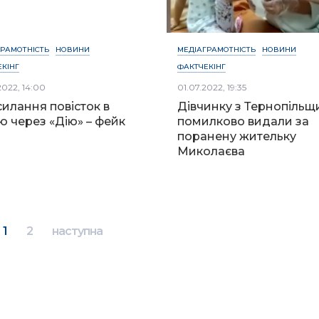
ГРАМОТНІСТЬ
НОВИНИ
МЕДІАГРАМОТНІСТЬ
НОВИНИ
КІНГ
ФАКТЧЕКІНГ
2022, 14:00
01.07.2022, 19:35
илання повісток в
Дівчинку з Тернопільщ
ю через «Дію» – фейк
помилково видали за
поранену жительку
Миколаєва
1
2
наступна